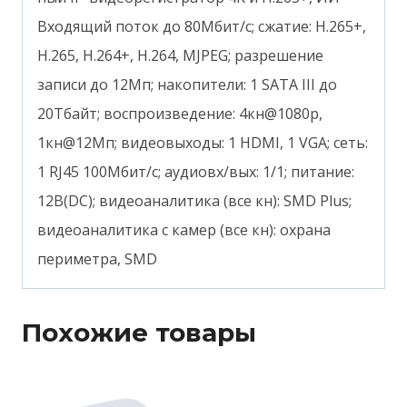
Входящий поток до 80Мбит/с; сжатие: H.265+,
H.265, H.264+, H.264, MJPEG; разрешение
записи до 12Мп; накопители: 1 SATA III до
20Тбайт; воспроизведение: 4кн@1080p,
1кн@12Мп; видеовыходы: 1 HDMI, 1 VGA; cеть:
1 RJ45 100Мбит/с; aудиовх/вых: 1/1; питание:
12В(DC); видеоаналитика (все кн): SMD Plus;
видеоаналитика с камер (все кн): охрана
периметра, SMD
Похожие товары