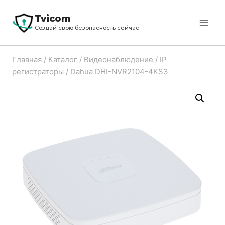
Перейти
Tvicom
к
Создай свою безопасность сейчас
содержимому
Главная
/
Каталог
/
Видеонаблюдение
/
IP
регистраторы
/
Dahua DHI-NVR2104-4KS3