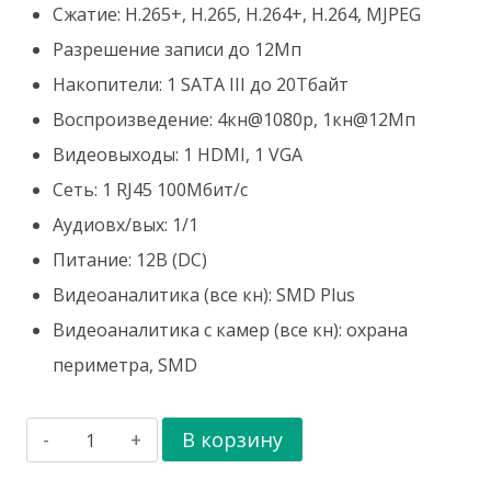
Cжатие: H.265+, H.265, H.264+, H.264, MJPEG
Разрешение записи до 12Мп
Накопители: 1 SATA III до 20Тбайт
Воспроизведение: 4кн@1080p, 1кн@12Мп
Видеовыходы: 1 HDMI, 1 VGA
Сеть: 1 RJ45 100Мбит/с
Аудиовх/вых: 1/1
Питание: 12В (DC)
Видеоаналитика (все кн): SMD Plus
Видеоаналитика с камер (все кн): охрана
периметра, SMD
Количество
В корзину
товара