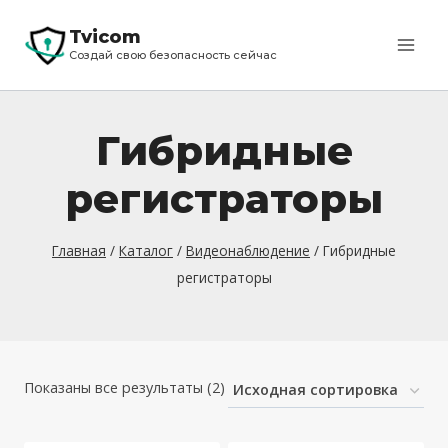
Перейти
Tvicom
к
Создай свою безопасность сейчас
содержимому
Гибридные
регистраторы
Главная
/
Каталог
/
Видеонаблюдение
/
Гибридные
регистраторы
Показаны все результаты (2)