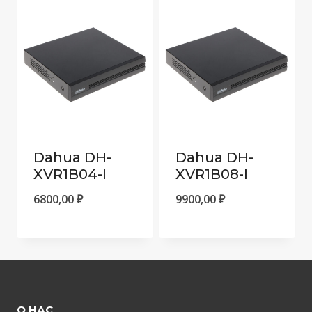
Dahua DH-
Dahua DH-
XVR1B04-I
XVR1B08-I
6800,00
₽
9900,00
₽
О НАС